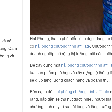
Hải Phòng, thành phố biển xinh đẹp, đang trở 
 và trải
có
hải phòng chương trình affiliate
. Chương trì
Trang, Cam
doanh nghiệp mở rộng thị trường một cách hiệ
 bằng và
Để xây dựng một
hải phòng chương trình affili
lựa sản phẩm phù hợp và xây dựng hệ thống li
sẽ giúp tăng lượng khách hàng và doanh thu.
Bên cạnh đó,
hải phòng chương trình affiliate
c
ràng, hấp dẫn sẽ thu hút được nhiều người tham 
chương trình duy trì sự hài lòng và tăng trưởng