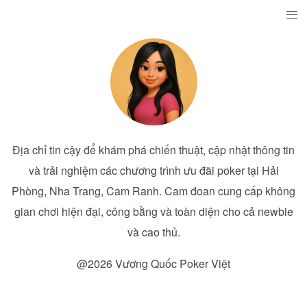
Địa chỉ tin cậy để khám phá chiến thuật, cập nhật thông tin
và trải nghiệm các chương trình ưu đãi poker tại Hải
Phòng, Nha Trang, Cam Ranh. Cam đoan cung cấp không
gian chơi hiện đại, công bằng và toàn diện cho cả newbie
và cao thủ.
@2026 Vương Quốc Poker Việt