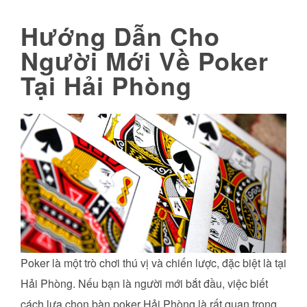
Hướng Dẫn Cho
Người Mới Về Poker
Tại Hải Phòng
Poker là một trò chơi thú vị và chiến lược, đặc biệt là tại
Hải Phòng. Nếu bạn là người mới bắt đầu, việc biết
cách lựa chọn bàn poker Hải Phòng là rất quan trọng