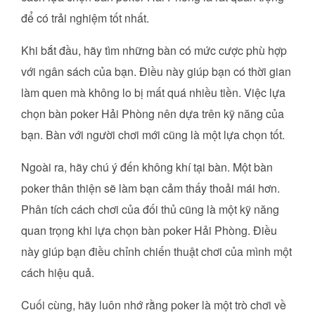
để có trải nghiệm tốt nhất.
Khi bắt đầu, hãy tìm những bàn có mức cược phù hợp
với ngân sách của bạn. Điều này giúp bạn có thời gian
làm quen mà không lo bị mất quá nhiều tiền. Việc lựa
chọn bàn poker Hải Phòng nên dựa trên kỹ năng của
bạn. Bàn với người chơi mới cũng là một lựa chọn tốt.
Ngoài ra, hãy chú ý đến không khí tại bàn. Một bàn
poker thân thiện sẽ làm bạn cảm thấy thoải mái hơn.
Phân tích cách chơi của đối thủ cũng là một kỹ năng
quan trọng khi lựa chọn bàn poker Hải Phòng. Điều
này giúp bạn điều chỉnh chiến thuật chơi của mình một
cách hiệu quả.
Cuối cùng, hãy luôn nhớ rằng poker là một trò chơi về