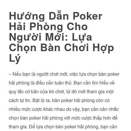
Hướng Dẫn Poker
Hải Phòng Cho
Người Mới: Lựa
Chọn Bàn Chơi Hợp
Lý
– Nếu bạn là người chơi mới, việc lựa chọn bàn poker
hải phòng là điều cần tuân thủ. Bạn cần tìm hiểu về
quy tắc cơ bản của trò chơi, từ đó mới tham gia một
cách tự tin. Bật lộ ra, bàn poker hải phòng còn có
nhiều mức cược khác nhau do vậy, bạn cần cân nhắc
chọn bàn poker hải phòng với mức cược thấp hơn để
tham gia. Để lựa chọn bàn poker hải phòng, bạn cần