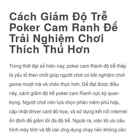
Cách Giảm Độ Trễ
Poker Cam Ranh Để
Trải Nghiệm Chơi
Thích Thú Hơn
Trong thời đại số hiện nay, poker cam Ranh độ trễ thấp
là yếu tố then chốt giúp người chơi có trải nghiệm chơi
game mượt mà và chân thực hơn. Để đạt được điều
này, cách giảm độ trễ poker cam Ranh cực kỳ quan
trọng. Người chơi nên lựa chọn phần mềm phù hợp,
cập nhật driver card đồ họa, và sử dụng kết nối internet
ổn định để giảm tối đa độ trễ. Ngoài ra, việc tối ưu cấu
hình máy tính và tắt các ứng dụng chạy nền không cần