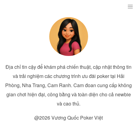
Địa chỉ tin cậy để khám phá chiến thuật, cập nhật thông tin
và trải nghiệm các chương trình ưu đãi poker tại Hải
Phòng, Nha Trang, Cam Ranh. Cam đoan cung cấp không
gian chơi hiện đại, công bằng và toàn diện cho cả newbie
và cao thủ.
@2026 Vương Quốc Poker Việt