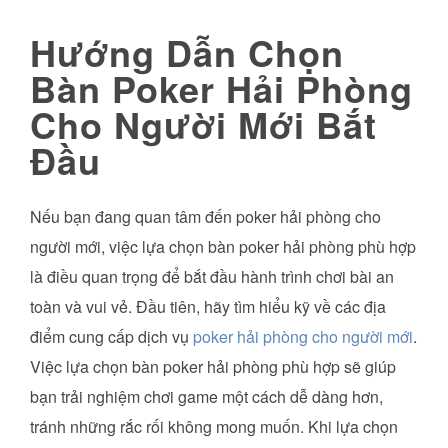
Hướng Dẫn Chọn
Bàn Poker Hải Phòng
Cho Người Mới Bắt
Đầu
Nếu bạn đang quan tâm đến poker hải phòng cho
người mới, việc lựa chọn bàn poker hải phòng phù hợp
là điều quan trọng để bắt đầu hành trình chơi bài an
toàn và vui vẻ. Đầu tiên, hãy tìm hiểu kỹ về các địa
điểm cung cấp dịch vụ
poker hải phòng cho người mới
.
Việc lựa chọn bàn poker hải phòng phù hợp sẽ giúp
bạn trải nghiệm chơi game một cách dễ dàng hơn,
tránh những rắc rối không mong muốn. Khi lựa chọn