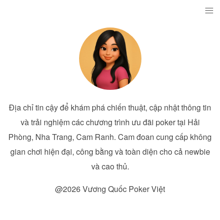
Địa chỉ tin cậy để khám phá chiến thuật, cập nhật thông tin
và trải nghiệm các chương trình ưu đãi poker tại Hải
Phòng, Nha Trang, Cam Ranh. Cam đoan cung cấp không
gian chơi hiện đại, công bằng và toàn diện cho cả newbie
và cao thủ.
@2026 Vương Quốc Poker Việt