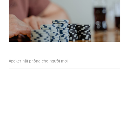
poker hải phòng cho người mới