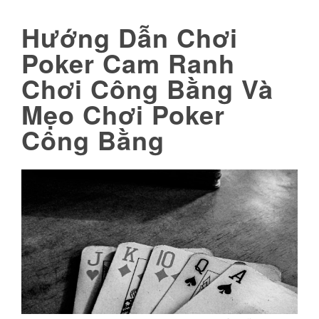
Hướng Dẫn Chơi
Poker Cam Ranh
Chơi Công Bằng Và
Mẹo Chơi Poker
Công Bằng